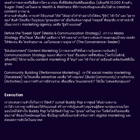
เคยทำการตลาดหรือสื่อสารใดๆ มาก่อน ทั้งที่มีผลิตภัณฑ์ที่ยอดเยี่ยม (จุลินทรีย์ 10,000 ล้านตัว,
Sugar-Free) แต่ในตลาด Health & Wellness ที่มีการแข่งขันสูงและเต็มไปด้วย creative
content มากมาย
คำถามสำคัญคือ: เราจะทำให้แบรนด์ "เกิด" ได้อย่างไร? ทำอย่างไรให้คน "รู้จัก", "เข้าใจ" และ "อยาก
ลอง" สินค้าใหม่ที่มาในรูปแบบ "ลูกอมสุขภาพ" เมื่อเริ่มต้นจากศูนย์ "กลยุทธ์" คือทุกสิ่ง เราทำหน้าที่
เป็นมากกว่า marketing agency แต่คือ "ผู้สร้างแบรนด์"
Define the "Sweet Spot" (Media & Communication Strategy) : เราวาง Media
Strategy ที่ไม่ใช่แค่ "เลือกสื่อ" แต่คือการ "สร้างตลาด" เราวิเคราะห์และกำหนดกลุ่มเป้าหมายหลัก
ให้ชัดเจน คือ "คนรักสุขภาพ...แต่ไม่ชอบความยุ่งยาก" (The Convenience-Seeker)
"Edutainment" Content Marketing (การตลาดที่ให้ทั้งความรู้และความบันเทิง) :
Communication Strategy ของเราคือการ "ย่อย" เรื่องสุขภาพที่ซับซ้อน (โพรไบโอติกส์,
จุลินทรีย์) ให้กลายเป็น content marketing ที่ "สนุก" และ "เข้าใจง่าย" เหมือนตัวผลิตภัณฑ์ที่เป็น
ลูกอม
Community Building (Performance Marketing) : เราใช้ social media marketing
(Facebook) ไม่ใช่แค่เพื่อ advertise แต่เพื่อ "สร้างชุมชน" (Build Community) ผ่านกิจกรรม
(Activities) และการสร้างการมีส่วนร่วม เพื่อเปลี่ยน "คนแปลกหน้า" ให้เป็น "แฟนคลับกลุ่มแรก"
Execution
เราประสบความสำเร็จในการ "เปิดตัว" แบรนด์ Buddy Pop จากศูนย์ ได้อย่างงดงาม
เราได้วางรากฐานที่มั่นคงให้กับแบรนด์ สร้างการรับรู้และสร้างชุมชนผู้ติดตามกลุ่มแรกบนโลก
ออนไลน์ได้สำเร็จ Buddy Pop ไม่ได้เปิดตัวในฐานะ "ลูกอม" แต่ในฐานะ "ไลฟ์สไตล์ไอเทมเพื่อ
สุขภาพ" ที่ตอบโจทย์คนยุคใหม่ ซึ่งเป็นฐานที่แข็งแกร่งสำหรับการทำ digital marketing และ
ต่อยอดการเติบโตในอนาคต