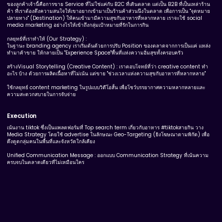
ของลูกค้าเจ้านี้คือการขาย Service ที่ไม่ใช่แค่กับ B2C ที่เดินตลาด แต่เป็น B2B ที่เป็นเหล่าร้าน
ค้า ที่เราต้องดึงความสนใจให้เขาอยากเข้ามาเป็นร้านค้าส่วนนึงในตลาด เพื่อการเป็น "จุดหมาย
ปลายทาง" (Destination) ให้คนเข้ามามีความสุขกับอาหารที่หลากหลาย เราจะใช้ social
media marketing อย่างไรให้เข้าถึงกลุ่มเป้าหมายที่รักในการกิน
กลยุทธ์ที่เราทำให้ (Our Strategy) :
ในฐานะ branding agency เราเริ่มต้นด้วยการปรับ Position ของตลาดจากการเป็นแค่ แหล่ง
ทำมาค้าขาย ให้กลายเป็น "Experience Space"พื้นที่แห่งความอิ่มสุขทั้งครอบครัว
สร้างVisual Storytelling (Creative Content) : เราตอบโจทย์ที่ว่า creative content ทํา
อะไร บ้าง ด้วยการผลิตเนื้อหาที่ไม่เน้น แต่ขาย "ช่วงเวลาแห่งความสุขกับอาหารที่หลากหลาย"
ใช้กลยุทธ์ content marketing ในรูปแบบวิดีโอสั้น เพื่อโชว์บรรยากาศความหลากหลายและ
ความสะดวกสบายในการจับจ่าย
Execution
เน้นงาน tiktok ซึ่งเป็นแพลตฟอร์มที่ Top search term เกี่ยวกับอาหาร #tiktokสายกิน วาง
Media Strategy โดยใช้ advertise ในลักษณะ Geo-Targeting (ยิงโฆษณาตามพิกัด) เพื่อ
ดึงดูดกลุ่มคนในพื้นที่และจังหวัดใกล้เคียง
Unified Communication Message : ออกแบบ Communication Strategy ที่เน้นความ
ครบจบในตลาดเดียวที่ไม่เหมือนใคร