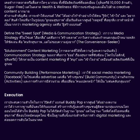
เคยทำการตลาดหรือสื่อสารใดๆ มาก่อน ทั้งที่มีผลิตภัณฑ์ที่ยอดเยี่ยม (จุลินทรีย์ 10,000 ล้านตัว,
Sugar-Free) แต่ในตลาด Health & Wellness ที่มีการแข่งขันสูงและเต็มไปด้วย creative
content มากมาย
คำถามสำคัญคือ: เราจะทำให้แบรนด์ "เกิด" ได้อย่างไร? ทำอย่างไรให้คน "รู้จัก", "เข้าใจ" และ "อยาก
ลอง" สินค้าใหม่ที่มาในรูปแบบ "ลูกอมสุขภาพ" เมื่อเริ่มต้นจากศูนย์ "กลยุทธ์" คือทุกสิ่ง เราทำหน้าที่
เป็นมากกว่า marketing agency แต่คือ "ผู้สร้างแบรนด์"
Define the "Sweet Spot" (Media & Communication Strategy) : เราวาง Media
Strategy ที่ไม่ใช่แค่ "เลือกสื่อ" แต่คือการ "สร้างตลาด" เราวิเคราะห์และกำหนดกลุ่มเป้าหมายหลัก
ให้ชัดเจน คือ "คนรักสุขภาพ...แต่ไม่ชอบความยุ่งยาก" (The Convenience-Seeker)
"Edutainment" Content Marketing (การตลาดที่ให้ทั้งความรู้และความบันเทิง) :
Communication Strategy ของเราคือการ "ย่อย" เรื่องสุขภาพที่ซับซ้อน (โพรไบโอติกส์,
จุลินทรีย์) ให้กลายเป็น content marketing ที่ "สนุก" และ "เข้าใจง่าย" เหมือนตัวผลิตภัณฑ์ที่เป็น
ลูกอม
Community Building (Performance Marketing) : เราใช้ social media marketing
(Facebook) ไม่ใช่แค่เพื่อ advertise แต่เพื่อ "สร้างชุมชน" (Build Community) ผ่านกิจกรรม
(Activities) และการสร้างการมีส่วนร่วม เพื่อเปลี่ยน "คนแปลกหน้า" ให้เป็น "แฟนคลับกลุ่มแรก"
Execution
เราประสบความสำเร็จในการ "เปิดตัว" แบรนด์ Buddy Pop จากศูนย์ ได้อย่างงดงาม
เราได้วางรากฐานที่มั่นคงให้กับแบรนด์ สร้างการรับรู้และสร้างชุมชนผู้ติดตามกลุ่มแรกบนโลก
ออนไลน์ได้สำเร็จ Buddy Pop ไม่ได้เปิดตัวในฐานะ "ลูกอม" แต่ในฐานะ "ไลฟ์สไตล์ไอเทมเพื่อ
สุขภาพ" ที่ตอบโจทย์คนยุคใหม่ ซึ่งเป็นฐานที่แข็งแกร่งสำหรับการทำ digital marketing และ
ต่อยอดการเติบโตในอนาคต