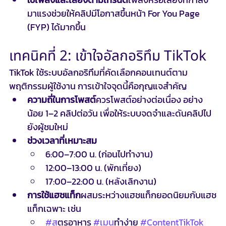
มาแรงช่วยให้คลิปมีโอกาสขึ้นหน้า For You Page 
(FYP) ได้มากขึ้น
เทคนิคที่ 2: เข้าใจอัลกอริทึม TikTok
TikTok ใช้ระบบอัลกอริทึมที่คัดเลือกคอนเทนต์ตาม
พฤติกรรมผู้ใช้งาน การเข้าใจจุดนี้คือกุญแจสำคัญ
ความถี่ในการโพสต์
ควรโพสต์อย่างต่อเนื่อง อย่าง
น้อย 1–2 คลิปต่อวัน เพื่อให้ระบบจดจำและดันคลิปไป
ยังผู้ชมใหม่
ช่วงเวลาที่เหมาะสม
6:00–7:00 น. (ก่อนไปทำงาน)
12:00–13:00 น. (พักเที่ยง)
17:00–22:00 น. (หลังเลิกงาน)
การใช้แฮชแท็ก
ผสมระหว่างแฮชแท็กยอดนิยมกับแฮช
แท็กเฉพาะ เช่น
#ส
ูตรอาหาร 
#เมน
ูทำง่าย 
#ContentTikTok