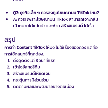
Q3: ธุรกิจเล็ก ๆ ควรลงทุนโฆษณาบน TikTok ไหม?
A: ควร! เพราะโฆษณาบน TikTok สามารถเจาะกลุ่ม
เป้าหมายได้แม่นยำ และช่วย 
สร้างแบรนด์
 ได้เร็ว
สรุป
การทำ 
Content TikTok
 ให้ปัง ไม่ใช่เรื่องของดวง แต่คือ
การใช้กลยุทธ์ที่ถูกต้อง:
ดึงดูดตั้งแต่ 3 วินาทีแรก
เข้าใจอัลกอริทึม
สร้างแบรนด์ให้ชัดเจน
กระตุ้นการมีส่วนร่วม
ติดตามผลและพัฒนาอย่างต่อเนื่อง
หากคุณทำได้ครบทั้ง 5 ข้อนี้ TikTok จะไม่ใช่แค่แพลตฟอร์ม
สำหรับความบันเทิง แต่จะกลายเป็นเครื่องมือทรงพลังใน
การสร้างการเติบโตให้กับธุรกิจ