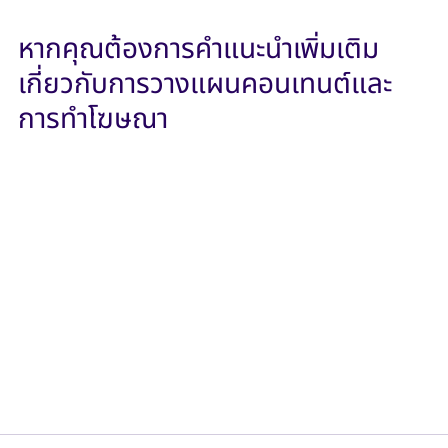
หากคุณต้องการคำแนะนำเพิ่มเติม
เกี่ยวกับการวางแผนคอนเทนต์และ
การทำโฆษณา
หรือคุณต้องการข้อมูลเพิ่มเติมเกี่ยวกับ Branding ทีม
มหัศจรรย์พร้อมที่จะช่วยคุณทุกขั้นตอนจากการวางแผนไป
จนถึงการประเมินผลสำเร็จ
ติดต่อทีมนักกลยุทธ์มหัศจรรย์ เพื่อรับคำปรึกษาฟรีทันที
ตั้งแต่สายแรก ให้เราช่วยคุณเลือกกลยุทธ์ที่ใช่ เพื่อให้คุณ
ได้วางแผนการทำงานและบริหารธุรกิจที่มีหลากหลายสินค้า
ได้อย่างมีคุณภาพ 
📞 
โทรหาเราที่:
092-484-1995
📱 
ติดต่อผ่าน Line:
https://lin.ee/ZO3cxn6
📱
Line ID : @Mahasajan
 📧 
อีเมล:
hello@mahasajan.com