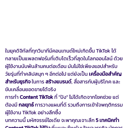
ในยุคดิจิทัลที่ทุกวินาทีมีคอนเทนต์ใหม่เกิดขึ้น TikTok ได้
กลายเป็นแพลตฟอร์มที่เติบโตเร็วที่สุดในโลกออนไลน์ ด้วย
ผู้ใช้งานนับพันล้านคนต่อเดือน มันไม่ใช่เพียงแอปสำหรับ
วัยรุ่นที่ทำคลิปสนุก ๆ อีกต่อไป แต่ยังเป็น 
เครื่องมือสำคัญ
สำหรับธุรกิจ
 ในการ 
สร้างแบรนด์
, สื่อสารกับผู้บริโภค และ
ขับเคลื่อนยอดขายได้จริง
การทำ 
Content TikTok
 ที่ "ปัง" ไม่ได้เกิดจากโชคช่วย แต่
ต้องมี 
กลยุทธ์
 การวางแผนที่ดี รวมถึงการเข้าใจพฤติกรรม
ผู้ใช้งาน TikTok อย่างลึกซึ้ง
บทความนี้ มหัศจรรย์ไอเดีย จะพาคุณเจาะลึก 
5 เทคนิคทำ 
Content TikTok ให้ปัง
 ที่เหมาะสำหรับเจ้าของธุรกิจ นักการ