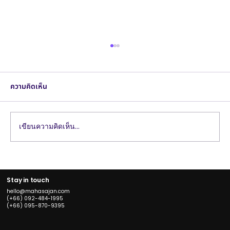
ความคิดเห็น
เขียนความคิดเห็น…
แนวทางการเลือก Branding Agency ที่
เหมาะสมกับธุรกิจของคุณ
Stay in touch
hello@mahasajan.com
(+66) 092-484-1995
(+66) 095-870-9395