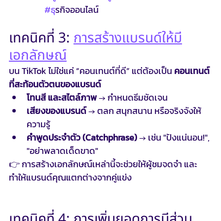
#ธ
ุรกิจออนไลน์
เทคนิคที่ 3: 
การสร้างแบรนด์ให้มี
เอกลักษณ์
บน TikTok ไม่ใช่แค่ “คอนเทนต์ที่ดี” แต่ต้องเป็น 
คอนเทนต์
ที่สะท้อนตัวตนของแบรนด์
โทนสี และสไตล์ภาพ
 → กำหนดธีมชัดเจน
เสียงของแบรนด์
 → ตลก สนุกสนาน หรือจริงจังให้
ความรู้
คำพูดประจำตัว (Catchphrase)
 → เช่น "ปังแน่นอน!", 
"อย่าพลาดเด็ดขาด"
👉 การสร้างเอกลักษณ์เหล่านี้จะช่วยให้ผู้ชมจดจำ และ
ทำให้แบรนด์คุณแตกต่างจากคู่แข่ง
เทคนิคที่ 4: การเพิ่มยอดการมีส่วน