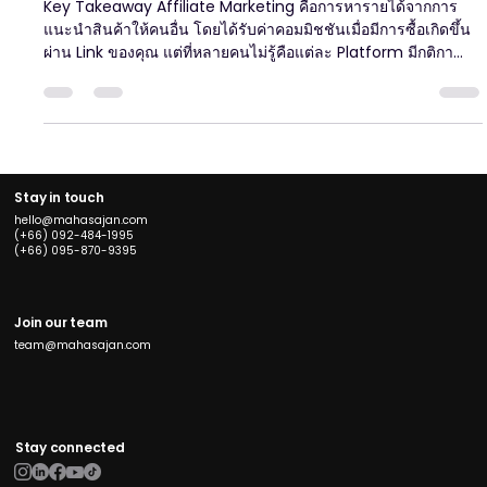
การทำ Affiliate ในแต่ละ Platform แตกต่าง
กันยังไง
Key Takeaway Affiliate Marketing คือการหารายได้จากการ
แนะนำสินค้าให้คนอื่น โดยได้รับค่าคอมมิชชันเมื่อมีการซื้อเกิดขึ้น
ผ่าน Link ของคุณ แต่ที่หลายคนไม่รู้คือแต่ละ Platform มีกติกา
อัตราค่าคอมมิชชัน และวิธีทำงานที่แตกต่างกันอย่างมีนัยสำคัญ
การเลือก Platform ที่ไม่ตรงกับสไตล์และ Audience ของตัวเองคือ
เหตุผลที่นักทำ Affiliate หลายคนทำไปหลายเดือนแล้วยังไม่เห็นราย
ได้ที่น่าพอใจ Affiliate Marketing คืออะไร และทำไมถึงเป็นที่นิยม
ในไทยตอนนี้ Affiliate Marketing ไม่ใช่เรื่องใหม่ แต่ในช่วง
Stay in touch
hello@mahasajan.com
(+66) 092-484-1995
(+66) 095-870-9395
Join our team
team@mahasajan.com