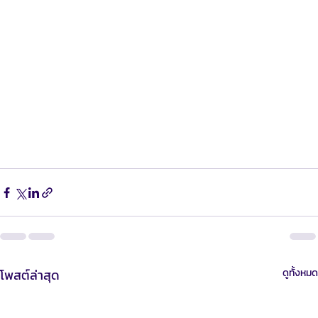
งานมืออาชีพที่ครอบคลุมในการสร้างแบรนด์และสร้างยอด
ขายผ่านช่องทางออนไลน์เพื่อตอบโจทย์ธุรกิจของคุณและ
เติบโตให้สอดคล้องกับตลาดของประเทศไทย สามารถ
ติดต่อได้ที่
📞 โทรหาเราที่: 0924841995
📱 ติดต่อผ่าน Line: 
https://lin.ee/ZO3cxn6
📱Line ID : @Mahasajan
 📧 อีเมล: 
hello@mahasajan.com
โพสต์ล่าสุด
ดูทั้งหมด