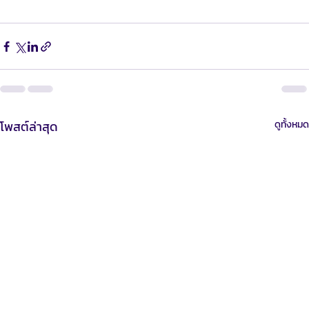
 📧 อีเมล: 
hello@mahasajan.com
โพสต์ล่าสุด
ดูทั้งหมด