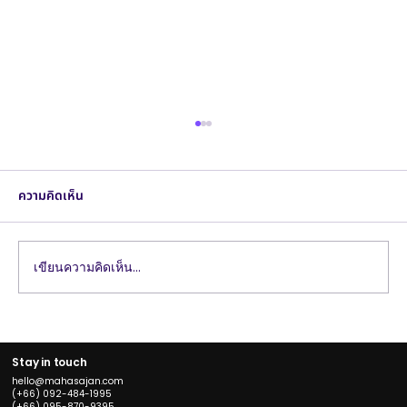
ความคิดเห็น
เขียนความคิดเห็น…
แนวทางการเลือก Branding Agency ที่
เหมาะสมกับธุรกิจของคุณ
Stay in touch
hello@mahasajan.com
(+66) 092-484-1995
(+66) 095-870-9395