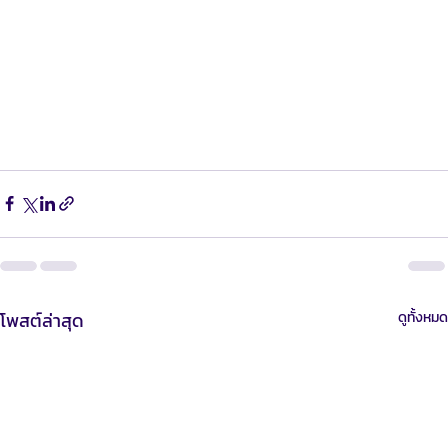
เติบโตให้สอดคล้องกับตลาดของประเทศไทย สามารถ
ติดต่อได้ที่
📞 โทรหาเราที่: 0924841995
📱 ติดต่อผ่าน Line: 
https://lin.ee/ZO3cxn6
📱Line ID : @Mahasajan
 📧 อีเมล: 
hello@mahasajan.com
โพสต์ล่าสุด
ดูทั้งหมด